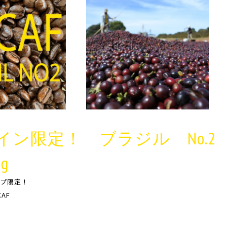
イン限定！ ブラジル No.
g
プ限定！
CAF